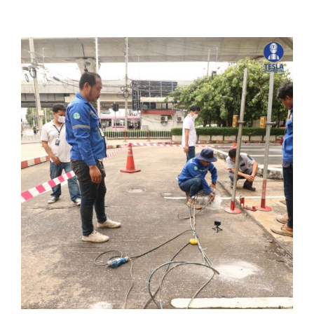
View
Larger
Image