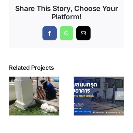
Share This Story, Choose Your
Platform!
Facebook
WhatsApp
Email
Related Projects
ซ่อมถนน
ทรุด
ด
ขอนแก่น |
ซ่อมถนน
้
ยกพื้นทรุด 5
ทรุดทางเข้า
้
ซม. ด้วย PU
ออกโกดัง จุด
ร
Foam ไม่
รับโหลด
|
ต้องทุบ |
สินค้า
Tesla
ng