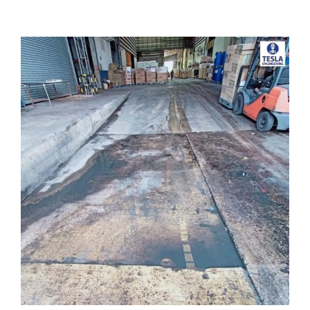
View
Larger
Image